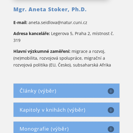
Mgr. Aneta Stoker, Ph.D.
E-mail:
aneta.seidlova@natur.cuni.cz
Adresa kanceláře:
Legerova 5, Praha 2, místnost č.
319
Hlavní výzkumné zaměření:
migrace a rozvoj,
(ne)mobilita, rozvojová spolupráce, migrační a
rozvojová politika (EU, Česko), subsaharská Afrika
Články (výběr)
Kapitoly v knihách (výběr)
Monografie (výběr)