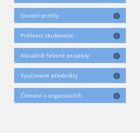
Osobní profily
Profesní zkušenosti
Aktuálně řešené projekty
Vyučované předměty
Členství v organizacích