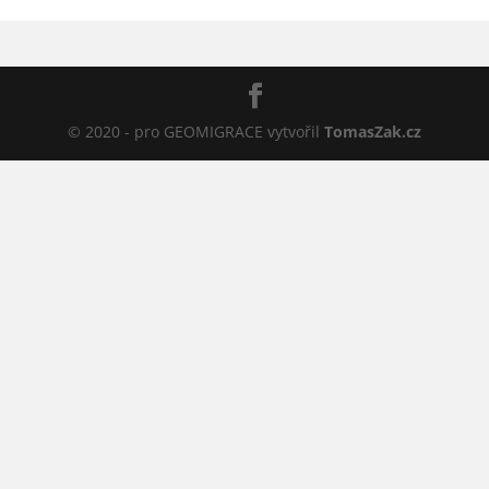
© 2020 - pro GEOMIGRACE vytvořil
TomasZak.cz