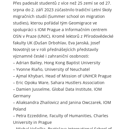
Přes padesát studentů z více než 25 zemí se od 27.
srpna do 2. září 2023 zúčastnilo tradiční Letní školy
migračních studií (Summer school on migration
studies), kterou pořádal tým Geomigrace ve
spolupráci s IOM Prague a Informačním centrem
OSN v Praze (UNIC). Kromě lektorů z Přírodovědecké
fakulty UK (Dušan Drbohlav, Eva Janská, Josef
Novotný) se v roli přednášejících představily
významné české i zahraniční osobnosti:
– Adrian Bailey, Hong Kong Baptist University
– Yvonne Riaño, University of Neuchatel
– Ajmal Khybari, Head of Mission of UNHCR Prague
– Eric Opoku Ware, Sahara Hustlers Association
– Damien Jusselme, Global Data Institute, IOM
Germany
– Aliaksandra Zhailovicz and Janina Owczarek, IOM
Poland
– Petra Ezzeddine, Faculty of Humanities, Charles
University in Prague
– Michal Vašečka, Bratislava International School of