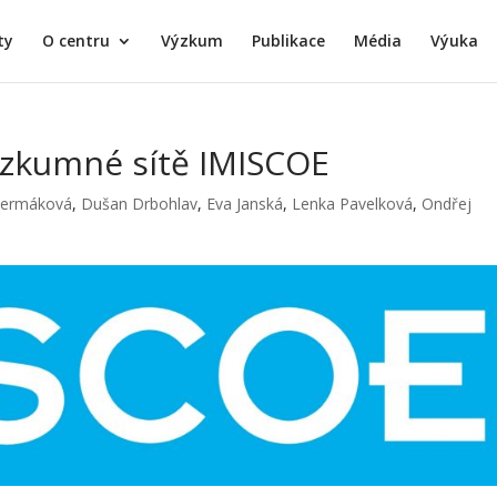
ty
O centru
Výzkum
Publikace
Média
Výuka
ýzkumné sítě IMISCOE
Čermáková
,
Dušan Drbohlav
,
Eva Janská
,
Lenka Pavelková
,
Ondřej