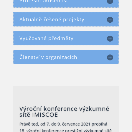
Profesní zkušenosti
Aktuálně řešené projekty
Vyučované předměty
Členství v organizacích
Výroční konference výzkumné
sítě IMISCOE
Právě teď, od 7. do 9. července 2021 probíhá
18. výroční konference prestižní výzkumné sítě