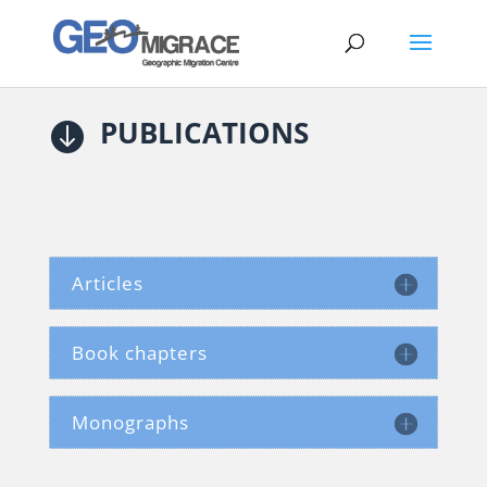
PUBLICATIONS

Articles
Book chapters
Monographs