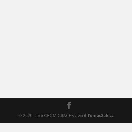
© 2020 - pro GEOMIGRACE vytvořil
TomasZak.cz