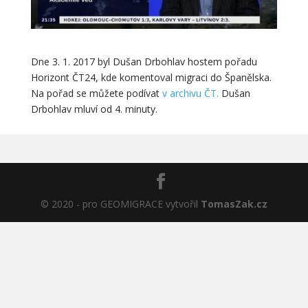
Dne 3. 1. 2017 byl Dušan Drbohlav hostem pořadu
Horizont ČT24, kde komentoval migraci do Španělska.
Na pořad se můžete podívat
v archivu ČT.
Dušan
Drbohlav mluví od 4. minuty.
© 2020 - pro GEOMIGRACE vytvořil
TomasZak.cz