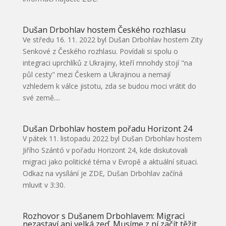
Dušan Drbohlav hostem Českého rozhlasu
Ve středu 16. 11. 2022 byl Dušan Drbohlav hostem Zity
Senkové z Českého rozhlasu. Povídali si spolu o
integraci uprchlíků z Ukrajiny, kteří mnohdy stojí "na
půl cesty" mezi Českem a Ukrajinou a nemají
vzhledem k válce jistotu, zda se budou moci vrátit do
své země....
Dušan Drbohlav hostem pořadu Horizont 24
V pátek 11. listopadu 2022 byl Dušan Drbohlav hostem
Jiřího Szántó v pořadu Horizont 24, kde diskutovali
migraci jako politické téma v Evropě a aktuální situaci.
Odkaz na vysílání je ZDE, Dušan Drbohlav začíná
mluvit v 3:30.
Rozhovor s Dušanem Drbohlavem: Migraci
nezastaví ani velká zeď. Musíme z ní začít těžit,