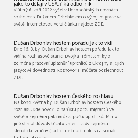
jako to dělají v USA, říká odborník
V úterý 6. září 2022 vyšel v Hospodářských novinách
rozhovor s Dušanem Drbohlavem o vývoji migrace ve
světě. Internetovou verzi článku najdete ZDE.
Dušan Drbohlav hostem pořadu Jak to vidí
Dne 16. 8. byl Dušan Drbohlav hostem pořadu Jak to
vidí na rozhlasové stanici Dvojka. Tématem bylo
zejména pracovní uplatnění uprchlíků z Ukrajiny a jejich
jazykové dovednosti. Rozhovor si můžete poslechnout
ZDE.
Dušan Drbohlav hostem Českého rozhlasu
Na konci května byl Dušan Drbohlav hostem Českého
rozhlasu, kde hovořil o nárůstu počtu migrantů ve
světě a zejména pak nárůstu počtu uprchlíků. Mimo
jiné shrnul důvody těchto změn - tedy zejména
klimatické změny (sucho, rostoucí teploty) a sociální
faktory jako jsou...