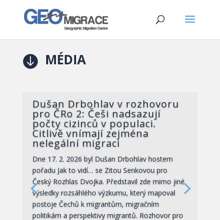
MÉDIA

Dušan Drbohlav v rozhovoru
pro ČRo 2: Češi nadsazují
počty cizinců v populaci.
Citlivě vnímají zejména
nelegální migraci
Dne 17. 2. 2026 byl Dušan Drbohlav hostem
pořadu Jak to vidí… se Zitou Senkovou pro
Český Rozhlas Dvojka. Představil zde mimo jiné
výsledky rozsáhlého výzkumu, který mapoval
postoje Čechů k migrantům, migračním
politikám a perspektivy migrantů. Rozhovor pro