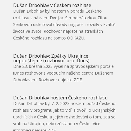
Dušan Drbohlav v Českém rozhlase
Dušan Drbohlav byl hostem v pořadu Českého
rozhlasu s názvem Dvojka. S moderátorkou Zitou
Senkovou diskutoval důvody migrace i rozdíly v kvalitě
života ve světě. Rozhovor najdete na stránkách
Českého rozhlasu na tomto ODKAZU.
Dušan Drbohlav: Zpátky Ukrajince
nepouštějme (rozhovor pro iDnes)
Dne 23. března 2023 vyšel na zpravodajském portále
iDnes rozhovor s vedoucím našeho centra Dušanem
Drbohlavem. Rozhovor najdete ZDE.
Dušan Drbohlav hostem Českého rozhlasu
Dušan Drbohlav byl 7. 2. 2023 hostem pořad Českého
rozhlasu v programu Jak to vidí. Hovořil o ukrajinských
uprchlících v Česku a jejich rozhodování o tom, zda se
vrátí na Ukrajinu, nebo zůstanou v Česku. Více
informací najdete ZDE.