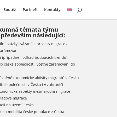
Soutěž
Partneři
Kontakty
ýzkumná témata týmu
především následující:
ální otázky svázané s procesy migrace a
 zarámování
ní (případně i odhad budoucích trendů)
do české společnosti, včetně zarámování do
ávněné ekonomické aktivity migrantů v Česku
tní společnosti v Česku i v zahraničí
ekonomické aspekty mezinárodní migrace
hradové migrace
inců na území Česka
ce a mobilita české populace z Česka