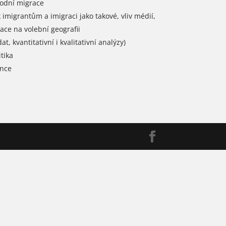
rodní migrace
imigrantům a imigraci jako takové, vliv médií,
ace na volební geografii
at, kvantitativní i kvalitativní analýzy)
tika
ence