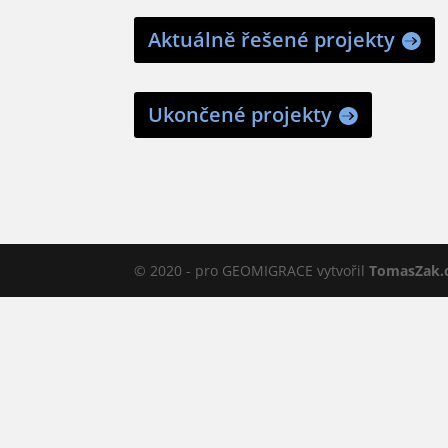
Aktuálně řešené projekty
Ukončené projekty
© 2020 - pro GEOMIGRACE vytvořil
TomasZak.