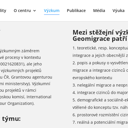
lity
O centru
Výzkum
Publikace
Média
Výuka
Y
Mezi stěžejní v
Geomigrace patří 
teoretické, resp. konceptu
é výzkumným záměrem
integrace a jejich obecnější
ové procesy v kontextu
popis a pokusy o vysvětle
021620831), ale jeho
migrace a integrace cizinců 
ch výzkumných projektů
ou ČR, Grantovou agenturou
evropského kontextu
mi ministerstvy). Výzkumní
nelegální migrace a neopr
ou projektů v rámci
integrace cizinců do majori
pskou komisí, International
demografické a sociálně-
bour Organization).
vtělené do konceptu tzv. ná
prostorové rozmístění ciz
v týmu:
reálná a potenciální migra