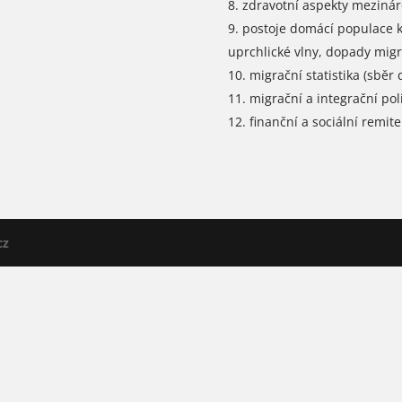
zdravotní aspekty meziná
postoje domácí populace k 
uprchlické vlny, dopady migr
migrační statistika (sběr d
migrační a integrační poli
finanční a sociální remit
cz