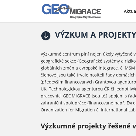
Aktua
VÝZKUM A PROJEKT

Výzkumné centrum plní nejen úkoly vytyčen
geografické sekce (
Geografické systémy a rizik
globálních změn a evropské integrace, č.
MSM 0
členové jsou také trvale nositeli řady domácí
(především financovaných Grantovou agentur
UK, Technologickou agenturou ČR či jednotlivý
pracovníci GEOMIGRACE jsou též spojeni s řad
zahraniční spolupráce (financované např. Evro
Organization for Migration či International La
Výzkumné projekty řešené 