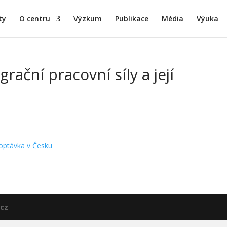
ty
O centru
Výzkum
Publikace
Média
Výuka
rační pracovní síly a její
 poptávka v Česku
cz